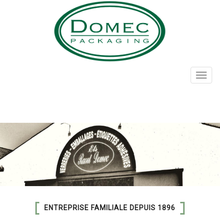
Skip
to
main
content
Toggl
navig
ENTREPRISE FAMILIALE DEPUIS 1896