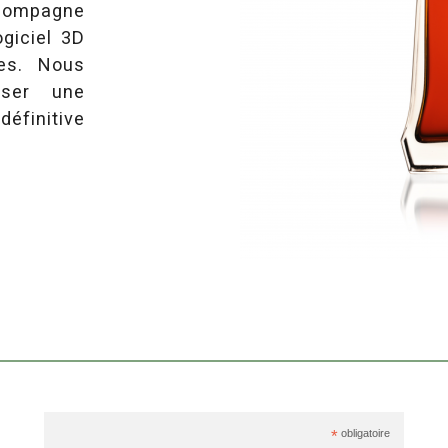
ccompagne
ogiciel 3D
ées. Nous
iser une
définitive
*
obligatoire