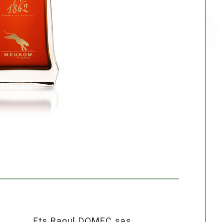
Ets Raoul DOMEC sas