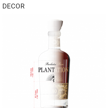
titre
DECOR