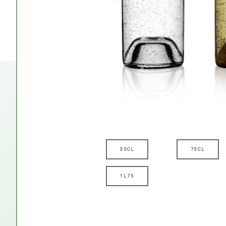
35CL
70CL
1L75