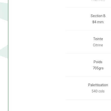
Section B
84 mm
Teinte
Citrine
Poids
705grs
Palettisation
540 cols