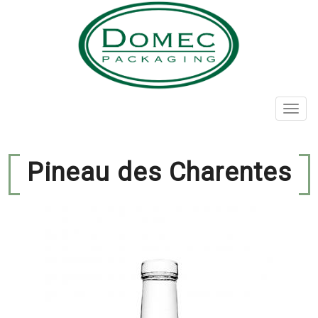
Aller
au
contenu
principal
Toggl
navig
Pineau des Charentes