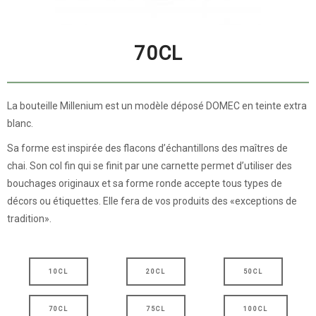
70CL
La bouteille Millenium est un modèle déposé DOMEC en teinte extra
blanc.
Sa forme est inspirée des flacons d’échantillons des maîtres de
chai. Son col fin qui se finit par une carnette permet d’utiliser des
bouchages originaux et sa forme ronde accepte tous types de
décors ou étiquettes. Elle fera de vos produits des «exceptions de
tradition».
10CL
20CL
50CL
70CL
75CL
100CL